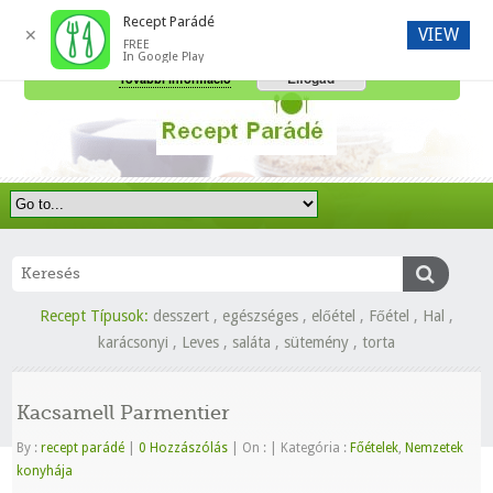
Recept Parádé
VIEW
✕
FREE
A honlap további használatához a sütik használatát el kell fogadni.
In Google Play
Elfogad
További információ
Recept Típusok:
desszert
,
egészséges
,
előétel
,
Főétel
,
Hal
,
karácsonyi
,
Leves
,
saláta
,
sütemény
,
torta
Kacsamell Parmentier
By :
recept parádé
|
0 Hozzászólás
|
On :
|
Kategória :
Főételek
,
Nemzetek
konyhája