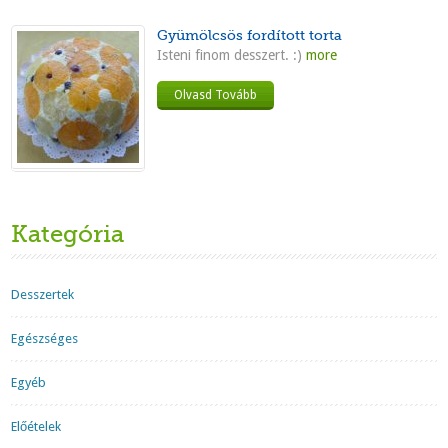
Gyümölcsös fordított torta
Isteni finom desszert. :)
more
Olvasd Tovább
Kategória
Desszertek
Egészséges
Egyéb
Előételek