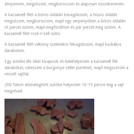
átnyomom, megsózom, megborsozom és alaposan összekeverem.
A kacsamell filét a bőrös oldalán bevagdosom, a húsos oldalát
megsózom, megborsozom, majd egy serpenyőben a bőrös oldalán
öt percet sütöm, majd megfordítom és pár percet még sütöm. A
kacsamell filét rosé-n kell sütni.
A kacsamell filét vékiony szeletekre felvagdosom, majd kockákra
darabolom.
Egy sütőbe illő tálat kivajazok és belehelyezem a kacsamell filé
darabokat, ráteszem a burgonya-zeller pürémet, majd megszórom a
reszelt sajttal.
200 fokon előmelegített sütőbe helyezem 10-15 percre míg a sajt
megolvad.