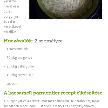
kacsamell
filével és a
pürét
burgonya
és zeller
keverékével
készítjük.
Hozzávalók:
2 személyre
– 1 kacsamell filé
– 50 dkg burgonya
– 25 dkg zellergumó
– 10 dkg reszelt sajt
– só, bors
A kacsamell parmentier recept elkészítése:
A burgonyát és a zellergumót meghámozom, feldarabolom, majd
sós vízben megfőzöm. Kiszedem a vízből és krumplinyomóval