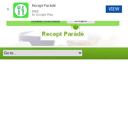
Recept Parádé
VIEW
✕
FREE
A honlap további használatához a sütik használatát el kell fogadni.
In Google Play
Elfogad
További információ