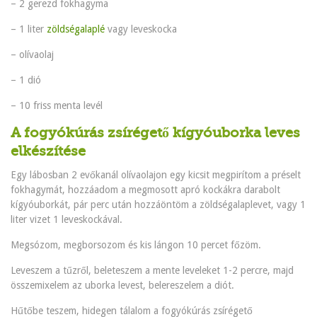
– 2 gerezd fokhagyma
– 1 liter
zöldségalaplé
vagy leveskocka
– olívaolaj
– 1 dió
– 10 friss menta levél
A fogyókúrás zsírégető kígyóuborka leves
elkészítése
Egy lábosban 2 evőkanál olívaolajon egy kicsit megpirítom a préselt
fokhagymát, hozzáadom a megmosott apró kockákra darabolt
kígyóuborkát, pár perc után hozzáöntöm a zöldségalaplevet, vagy 1
liter vizet 1 leveskockával.
Megsózom, megborsozom és kis lángon 10 percet főzöm.
Leveszem a tűzről, beleteszem a mente leveleket 1-2 percre, majd
összemixelem az uborka levest, belereszelem a diót.
Hűtőbe teszem, hidegen tálalom a fogyókúrás zsírégető