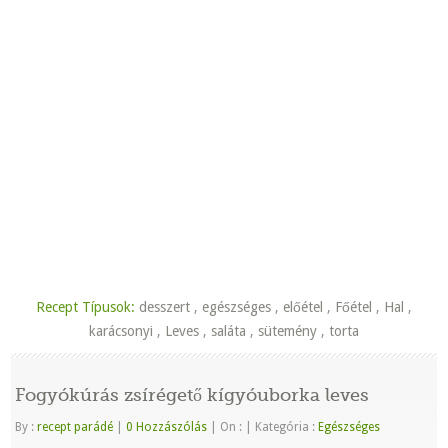
Recept Típusok:
desszert
,
egészséges
,
előétel
,
Főétel
,
Hal
,
karácsonyi
,
Leves
,
saláta
,
sütemény
,
torta
Fogyókúrás zsírégető kígyóuborka leves
By :
recept parádé
|
0 Hozzászólás
|
On :
|
Kategória :
Egészséges