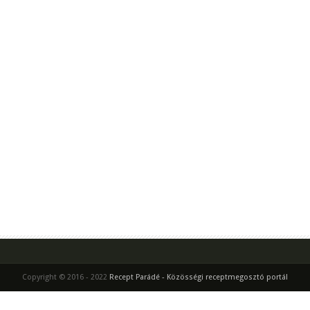
Copyright © 2016 - 2022
Recept Parádé - Közösségi receptmegosztó portál