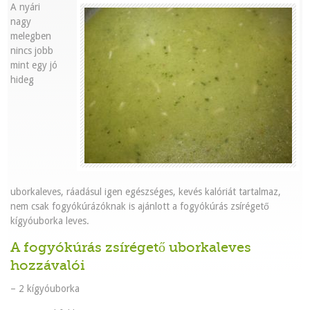
A nyári
nagy
melegben
nincs jobb
mint egy jó
hideg
uborkaleves, ráadásul igen egészséges, kevés kalóriát tartalmaz,
nem csak fogyókúrázóknak is ajánlott a fogyókúrás zsírégető
kígyóuborka leves.
A fogyókúrás zsírégető
uborkaleves
hozzávalói
– 2 kígyóuborka