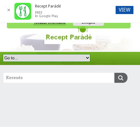
Recept Parádé
VIEW
✕
FREE
A honlap további használatához a sütik használatát el kell fogadni.
In Google Play
Elfogad
További információ