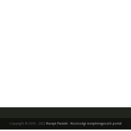
Copyright © 2016 - 2022
Recept Parádé - Közösségi receptmegosztó portál