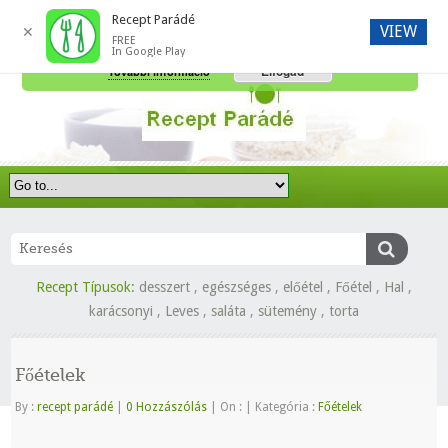
Recept Parádé
VIEW
✕
FREE
A honlap további használatához a sütik használatát el kell fogadni.
In Google Play
Elfogad
További információ
Recept Típusok:
desszert
,
egészséges
,
előétel
,
Főétel
,
Hal
,
karácsonyi
,
Leves
,
saláta
,
sütemény
,
torta
Főételek
By :
recept parádé
|
0 Hozzászólás
|
On :
|
Kategória :
Főételek