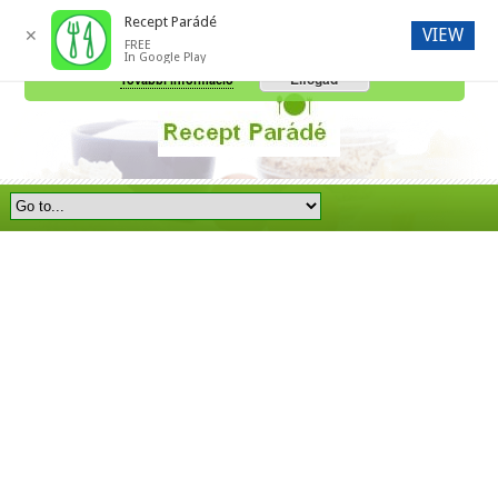
Recept Parádé
VIEW
✕
FREE
A honlap további használatához a sütik használatát el kell fogadni.
In Google Play
Elfogad
További információ