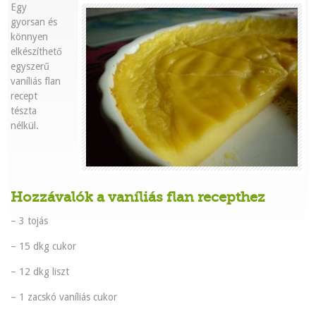
Egy
gyorsan és
könnyen
elkészíthető
egyszerű
vaníliás flan
recept
tészta
nélkül.
Hozzávalók a vaníliás flan recepthez
– 3 tojás
– 15 dkg cukor
– 12 dkg liszt
– 1 zacskó vaníliás cukor