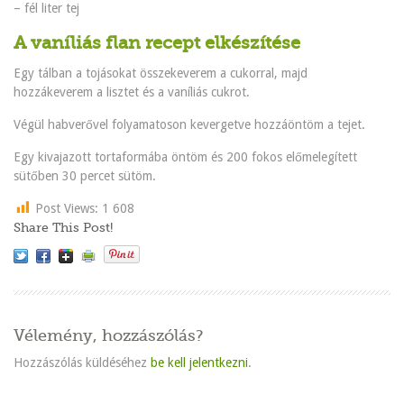
– fél liter tej
A vaníliás flan recept elkészítése
Egy tálban a tojásokat összekeverem a cukorral, majd
hozzákeverem a lisztet és a vaníliás cukrot.
Végül habverővel folyamatoson kevergetve hozzáöntöm a tejet.
Egy kivajazott tortaformába öntöm és 200 fokos előmelegített
sütőben 30 percet sütöm.
Post Views:
1 608
Share This Post!
Vélemény, hozzászólás?
Hozzászólás küldéséhez
be kell jelentkezni
.