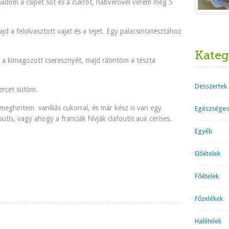
áadom a csipet sót és a cukrot, habverővel verem még 5
jd a felolvasztott vajat és a tejet. Egy palacsintatésztához
Kateg
 a kimagozott cseresznyét, majd ráöntöm a tészta
Desszertek
ercet sütöm.
 meghintem vaníliás cukorral, és már kész is van egy
Egészséges
utis, vagy ahogy a franciák hívják clafoutis aux cerises.
Egyéb
Előételek
Főételek
Főzelékek
Halételek