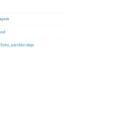
ceptek
sed
őzési, párolási ideje