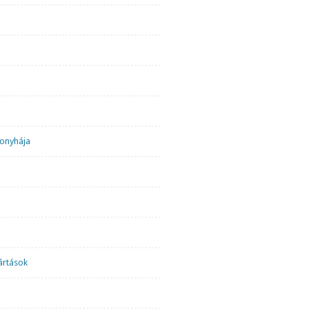
onyhája
ártások