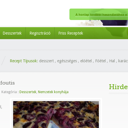
A honlap további használatához a s
Desszertek
Regisztráció
Friss Receptek
Recept Típusok:
desszert
,
egészséges
,
előétel
,
Főétel
,
Hal
,
karác
foutis
Hirde
|
Kategória :
Desszertek
,
Nemzetek konyhája
l,