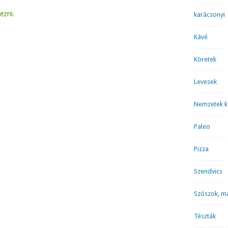
kezni
.
karácsonyi
Kávé
Köretek
Levesek
Nemzetek k
Paleo
Pizza
Szendvics
Szószok, m
Tészták