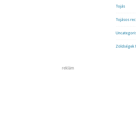
Tojás
Tojásos re
Uncategori
Zöldségek f
reklám