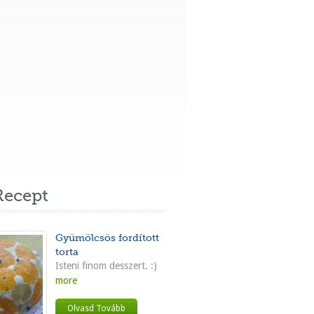
ecept
Gyümölcsös fordított
torta
Isteni finom desszert. :)
more
Olvasd Tovább