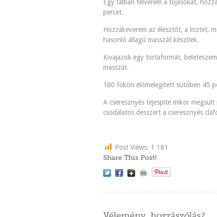
Egy tálban felverem a tojásokat, hozz
percet.
Hozzákeverem az élesztőt, a lisztet, ma
hasonló állagú masszát készítek.
Kivajazok egy tortaformát, beleteszem
masszát.
180 fokon előmelegített sütőben 45 p
A cseresznyés tejespite mikor megsült
csodálatos desszert a cseresznyés clafo
Post Views:
1 181
Share This Post!
Vélemény, hozzászólás?