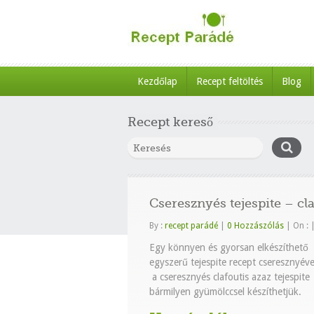
Kezdőlap
Recept feltöltés
Blog
Recept kereső
Cseresznyés tejespite – cla
By :
recept parádé
|
0 Hozzászólás
|
On :
Egy könnyen és gyorsan elkészíthető
egyszerű tejespite recept cseresznyéve
a cseresznyés clafoutis azaz tejespite
bármilyen gyümölccsel készíthetjük.