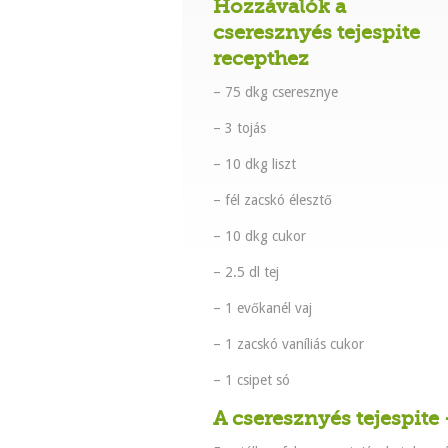
Hozzávalók a
cseresznyés tejespite
recepthez
– 75 dkg cseresznye
– 3 tojás
– 10 dkg liszt
– fél zacskó élesztő
– 10 dkg cukor
– 2.5 dl tej
– 1 evőkanél vaj
– 1 zacskó vaníliás cukor
– 1 csipet só
A cseresznyés tejespite 