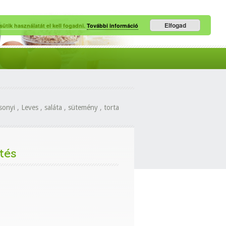
Elfogad
ütik használatát el kell fogadni.
További információ
sonyi
,
Leves
,
saláta
,
sütemény
,
torta
tés