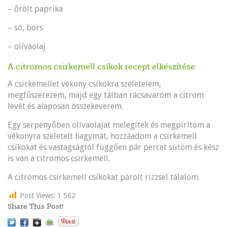
– őrölt paprika
– só, bors
– olívaolaj
A citromos csirkemell csíkok recept elkészítése
A csirkemellet vékony csíkokra szeletelem,
megfűszerezem, majd egy tálban rácsavarom a citrom
levét és alaposan összekeverem.
Egy serpenyőben olívaolajat melegítek és megpirítom a
vékonyra szeletelt hagymát, hozzáadom a csirkemell
csíkokat és vastagságtól függően pár percet sütöm és kész
is van a citromos csirkemell.
A citromos csirkemell csíkokat párolt rizzsel tálalom.
Post Views:
1 562
Share This Post!