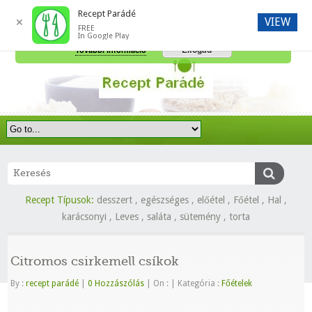
Recept Parádé
VIEW
✕
FREE
A honlap további használatához a sütik használatát el kell fogadni.
In Google Play
Elfogad
További információ
Recept Típusok:
desszert
,
egészséges
,
előétel
,
Főétel
,
Hal
,
karácsonyi
,
Leves
,
saláta
,
sütemény
,
torta
Citromos csirkemell csíkok
By :
recept parádé
|
0 Hozzászólás
|
On :
|
Kategória :
Főételek