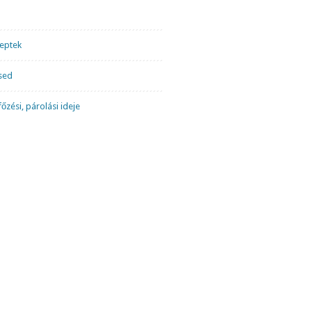
ceptek
sed
őzési, párolási ideje