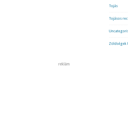
Tojás
Tojásos re
Uncategori
Zöldségek f
reklám