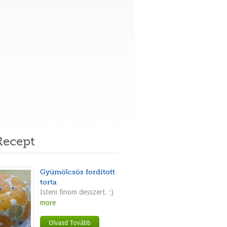
ecept
Gyümölcsös fordított
torta
Isteni finom desszert. :)
more
Olvasd Tovább