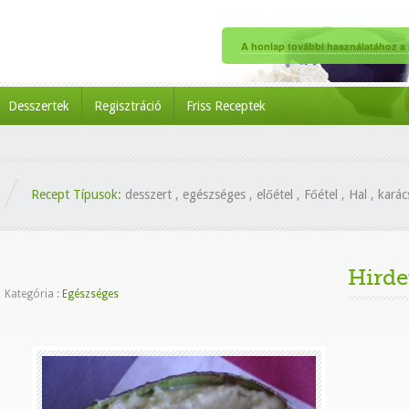
A honlap további használatához a s
Desszertek
Regisztráció
Friss Receptek
Recept Típusok:
desszert
,
egészséges
,
előétel
,
Főétel
,
Hal
,
karác
Hirde
|
Kategória :
Egészséges