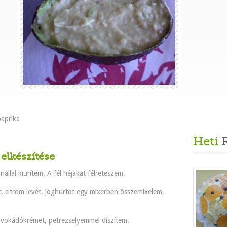
paprika
Heti
R
elkészítése
llal kiürítem. A fél héjakat félreteszem.
citrom levét, joghurtot egy mixerben összemixelem,
avokádókrémet, petrezselyemmel díszítem.