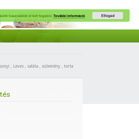
Elfogad
ütik használatát el kell fogadni.
További információ
sonyi
,
Leves
,
saláta
,
sütemény
,
torta
tés