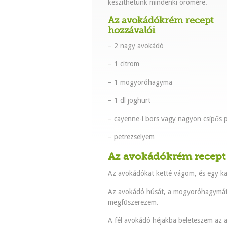
készíthetünk mindenki örömére.
Az avokádókrém recept
hozzávalói
– 2 nagy avokádó
– 1 citrom
– 1 mogyoróhagyma
– 1 dl joghurt
– cayenne-i bors vagy nagyon csípős 
– petrezselyem
Az avokádókrém recept 
Az avokádókat ketté vágom, és egy kaná
Az avokádó húsát, a mogyoróhagymát, 
megfűszerezem.
A fél avokádó héjakba beleteszem az 