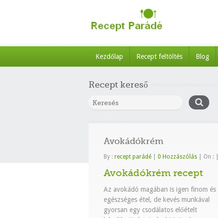
Kezdőlap
Recept feltöltés
Blog
Recept kereső
Avokádókrém
By :
recept parádé
|
0 Hozzászólás
|
On :
Avokádókrém recept
Az avokádó magában is igen finom és
egészséges étel, de kevés munkával
gyorsan egy csodálatos előételt