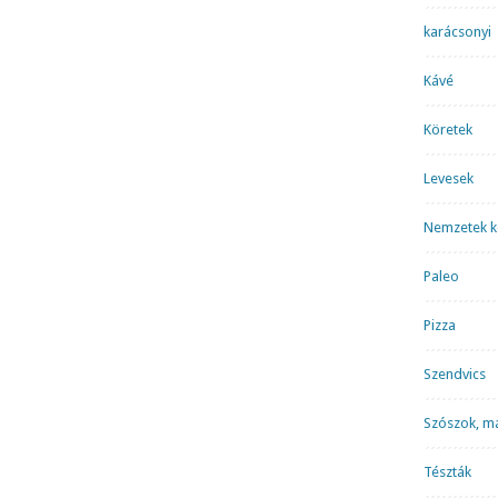
karácsonyi
Kávé
Köretek
Levesek
Nemzetek k
Paleo
Pizza
Szendvics
Szószok, m
Tészták