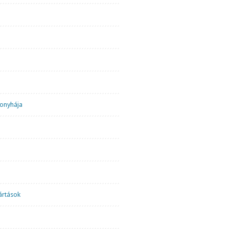
onyhája
ártások