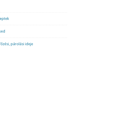
ceptek
sed
őzési, párolási ideje