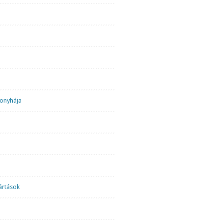
onyhája
ártások