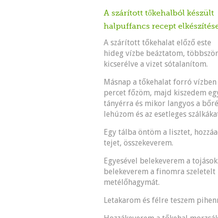
A szárított tőkehalból készült
halpuffancs recept elkészítés
A szárított tőkehalat előző este
hideg vízbe beáztatom, többszö
kicserélve a vizet sótalanítom.
Másnap a tőkehalat forró vízben
percet főzöm, majd kiszedem eg
tányérra és mikor langyos a bőré
lehúzom és az esetleges szálkák
Egy tálba öntöm a lisztet, hozzáa
tejet, összekeverem.
Egyesével belekeverem a tojások
belekeverem a finomra szeletel
metélőhagymát.
Letakarom és félre teszem pihenn