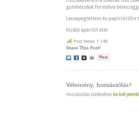
Hozzákeverem a tőkehal morzsákat
gombócokat formálva beleszagga
Lecsepegtettem és papírtörlőre 
Kiváló aperitif étel.
Post Views:
1 149
Share This Post!
Vélemény, hozzászólás?
Hozzászólás küldéséhez
be kell jelent