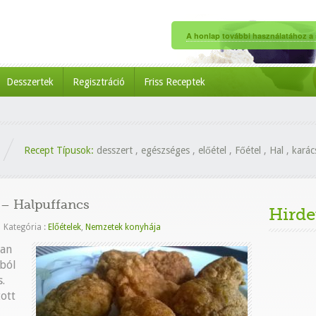
A honlap további használatához a s
Desszertek
Regisztráció
Friss Receptek
Recept Típusok:
desszert
,
egészséges
,
előétel
,
Főétel
,
Hal
,
karác
l – Halpuffancs
Hirde
|
Kategória :
Előételek
,
Nemzetek konyhája
ban
lból
s.
ott