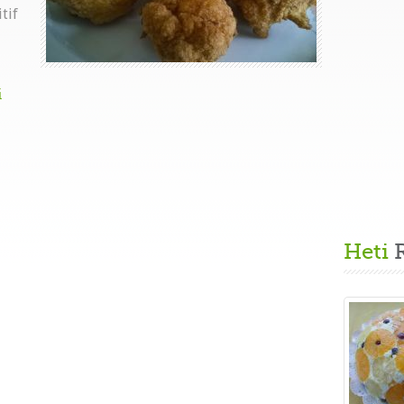
tif
i
Heti
R