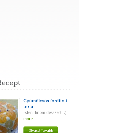
ecept
Gyümölcsös fordított
torta
Isteni finom desszert. :)
more
Olvasd Tovább