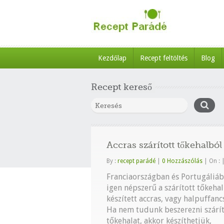
Kezdőlap
Recept feltöltés
Blog
Recept kereső
Accras szárított tőkehalbó
By :
recept parádé
|
0 Hozzászólás
|
On :
Franciaországban és Portugáliá
igen népszerű a szárított tőkeha
készített accras, vagy halpuffanc
Ha nem tudunk beszerezni szárít
tőkehalat, akkor készíthetjük,