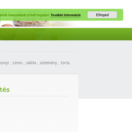
Elfogad
ütik használatát el kell fogadni.
További információ
sonyi
,
Leves
,
saláta
,
sütemény
,
torta
tés