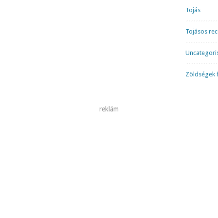
Tojás
Tojásos re
Uncategori
Zöldségek f
reklám