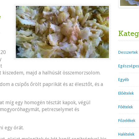
e
Kateg
r
 20
Desszertek
y
t
Egészséges
at kiszedem, majd a halhúsát összemorzsolom.
Egyéb
dom a csípős őrölt paprikát és az élesztőt, és a
Előételek
at míg egy homogén tésztát kapok, végül
Főételek
t mogyoróhagymát, petrezselymet és
Főzelékek
i egy órát.
Halételek