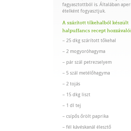
fagyasztottból is. Általában aperi
ételként fogyasztjuk.
A szárított tőkehalból készült
halpuffancs recept hozzávaló
– 25 dkg szárított tőkehal
– 2 mogyoróhagyma
– pár szál petrezselyem
– 5 szál metélőhagyma
– 2 tojás
– 15 dkg liszt
– 1 dl tej
– csípős őrölt paprika
– fél kávéskanál élesztő