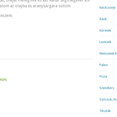
, olajat melegítek és két kanál segítségével kis
tom az olajba és aranysárgára sütöm.
karácsonyi
teszem.
Kávé
Köretek
Levesek
Nemzetek k
Paleo
Pizza
kezni
.
Szendvics
Szószok, m
Tészták